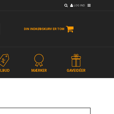
LOG IND
DIN INDKØBSKURV ER TOM
ILBUD
MÆRKER
GAVEIDÉER