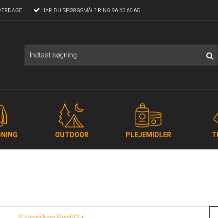
VERDAGE
HAR DU SPØRGSMÅL?
RING 96 60 60 65
NING
OUTDOOR
PLEJEMIDLER
T
Skreipilken Rød/Gul