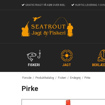
GRATIS FRAGT
PÅ KØB OVER 800,-
HURTIG LEVERING
1-3 H
FISKERI
JAGT
BEKLÆD
Forside
/
Produktkatalog
/
Fiskeri
/
Endegrej
/
Pirke
Pirke