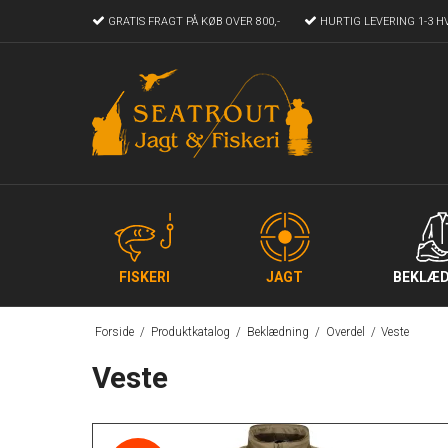
GRATIS FRAGT
PÅ KØB OVER 800,-
HURTIG LEVERING
1-3 H
FISKERI
JAGT
BEKLÆD
Forside
/
Produktkatalog
/
Beklædning
/
Overdel
/
Veste
Veste