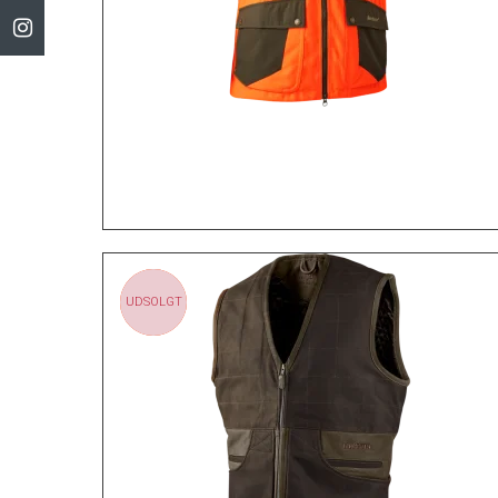
UDSOLGT
TILBUD