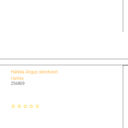
Härkila Angus skindvest
Härkila
256809