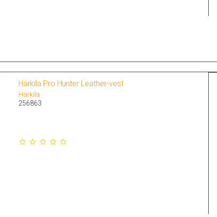
Härkila Pro Hunter Leather-vest
Härkila
256863