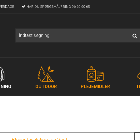
VERDAGE
HAR DU SPØRGSMÅL?
RING 96 60 60 65
NING
OUTDOOR
PLEJEMIDLER
T
Blaser Insulation Ian Vest