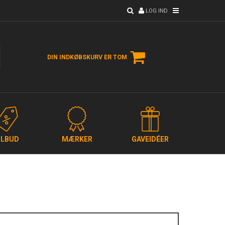
LOG IND
DIN INDKØBSKURV ER TOM
ILBUD
MÆRKER
GAVEIDÉER