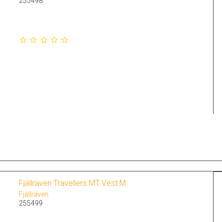
255498
Fjällräven Travellers MT Vest M
Fjällräven
255499