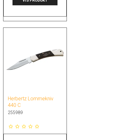
VIS PRODUKT
Herbertz Lommekniv
440 C
255989