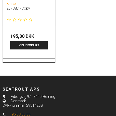
Blaser
257387 - Copy
195,00 DKK
VIS PRODUKT
SEATROUT APS
Viborgvej 97
,
7400 Herning
Danmark
CVR-nummer
:
29514208
96 60 60 65