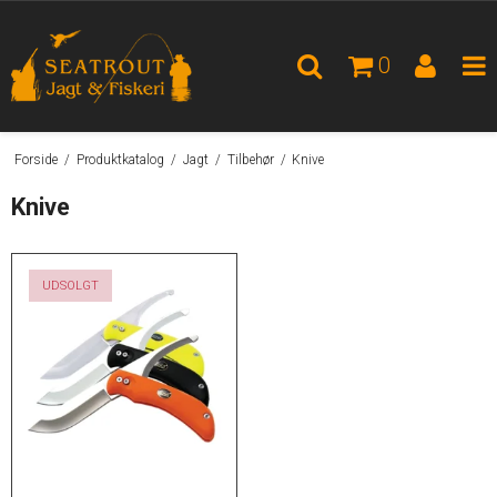
0
Forside
/
Produktkatalog
/
Jagt
/
Tilbehør
/
Knive
Knive
TILBUD
UDSOLGT