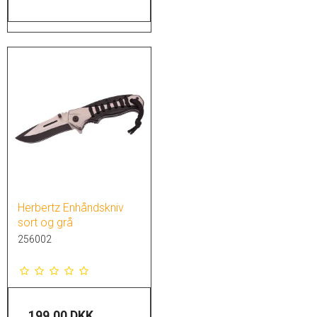
Herbertz Enhåndskniv
sort og grå
256002
199,00 DKK