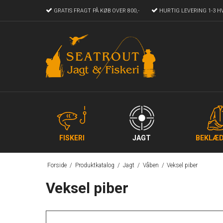
GRATIS FRAGT
PÅ KØB OVER 800,-
HURTIG LEVERING
1-3 H
FISKERI
JAGT
BEKLÆD
Forside
/
Produktkatalog
/
Jagt
/
Våben
/
Veksel piber
Veksel piber