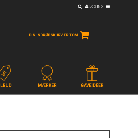
LOG IND
DIN INDKØBSKURV ER TOM
ILBUD
MÆRKER
GAVEIDÉER