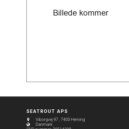
SEATROUT APS
Viborgvej 97
,
7400 Herning
Danmark