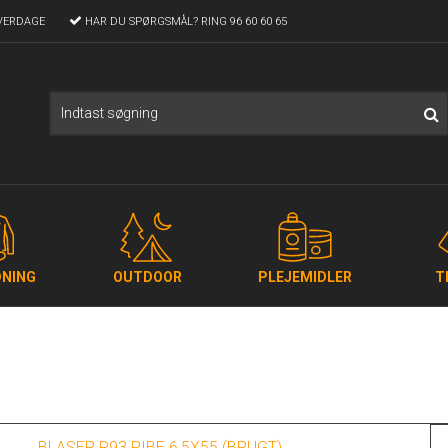
VERDAGE
HAR DU SPØRGSMÅL?
RING 96 60 60 65
NING
OUTDOOR
PLEJEMIDLER
T
BLASER R93 PIBE 6,5X55 (BRUGT)