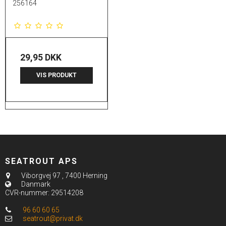
256164
29,95 DKK
VIS PRODUKT
SEATROUT APS
Viborgvej 97
,
7400 Herning
Danmark
CVR-nummer
:
29514208
96 60 60 65
seatrout@privat.dk