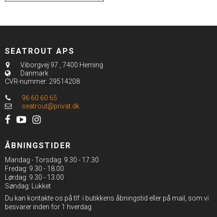
SEATROUT APS
Viborgvej 97
,
7400 Herning
Danmark
CVR-nummer
:
29514208
96 60 60 65
seatrout@privat.dk
ÅBNINGSTIDER
Mandag - Torsdag: 9.30 - 17.30
Fredag: 9.30 - 18.00
Lørdag: 9.30 - 13.00
Søndag: Lukket
Du kan kontakte os på tlf. i butikkens åbningstid eller på mail, som vi
besvarer inden for 1 hverdag