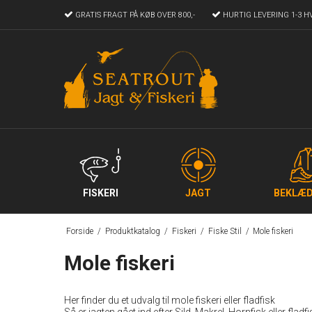
GRATIS FRAGT
PÅ KØB OVER 800,-
HURTIG LEVERING
1-3 H
FISKERI
JAGT
BEKLÆD
Forside
/
Produktkatalog
/
Fiskeri
/
Fiske Stil
/
Mole fiskeri
Mole fiskeri
Her finder du et udvalg til mole fiskeri eller fladfisk