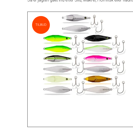
Så er jagten gået ind efter Sild, Makrel, Hornfisk eller fla
TILBUD