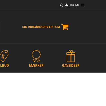
LOG IND
DIN INDKØBSKURV ER TOM
ILBUD
MÆRKER
GAVEIDÉER