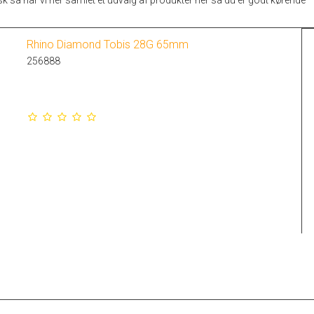
dfisk så har vi her samlet et udvalg af produkter her så du er godt kørende
Rhino Diamond Tobis 28G 65mm
256888