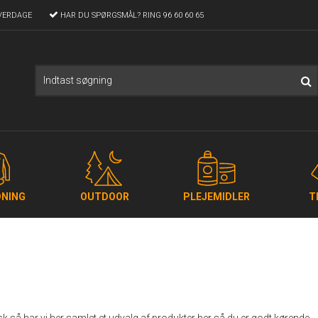
VERDAGE
HAR DU SPØRGSMÅL?
RING 96 60 60 65
NING
OUTDOOR
PLEJEMIDLER
T