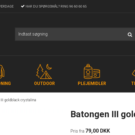
VERDAGE
HAR DU SPØRGSMÅL?
RING 96 60 60 65
NING
OUTDOOR
PLEJEMIDLER
T
III goldblack crystalina
Batongen III gol
79,00 DKK
Pris fra