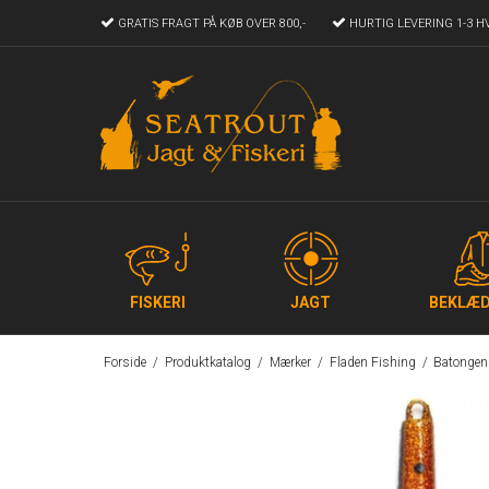
GRATIS FRAGT
PÅ KØB OVER 800,-
HURTIG LEVERING
1-3 H
FISKERI
JAGT
BEKLÆD
Forside
/
Produktkatalog
/
Mærker
/
Fladen Fishing
/
Batongen 