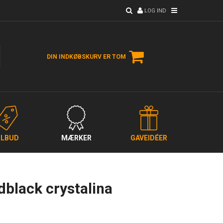
LOG IND
DIN INDKØBSKURV ER TOM
ILBUD
MÆRKER
GAVEIDÉER
dblack crystalina