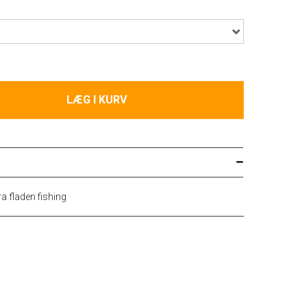
LÆG I KURV
ra fladen fishing