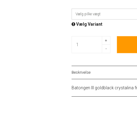
Vælg pilke vægt
Vælg Variant
+
-
Beskrivelse
Batongen III goldblack crystalina f