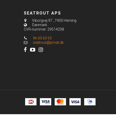
SEATROUT APS
Viborgvej 97
,
7400 Herning
Danmark
CVR-nummer
:
29514208
96 60 60 65
seatrout@privat.dk