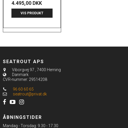
4.495,00 DKK
VIS PRODUKT
SEATROUT APS
Viborgvej 97
,
7400 Herning
Danmark
CVR-nummer
:
29514208
96 60 60 65
seatrout@privat.dk
ÅBNINGSTIDER
Mandag - Torsdag: 9.30 - 17.30