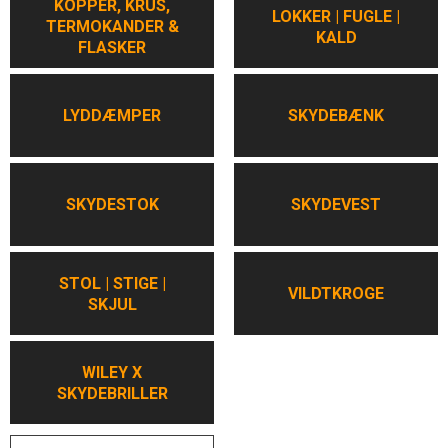
KOPPER, KRUS,
LOKKER | FUGLE |
TERMOKANDER &
KALD
FLASKER
LYDDÆMPER
SKYDEBÆNK
SKYDESTOK
SKYDEVEST
STOL | STIGE |
VILDTKROGE
SKJUL
WILEY X
SKYDEBRILLER