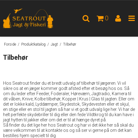
0
Forside
/
Produktkatalog
/
Jagt
/
Tilbehør
Tilbehør
Hos Seatrout finder du et bredt udvalg af tilbehør til jægeren. Vi vil
sikre os at en jæger kommer godt afsted efter et besøg hos os. Så
om du leder efter Feeder, Foderaler, Høreværn, Jagtradio, Kamera til
dit våben, Knive, Kolbe tilbehør, Kopper | Krus | Glas til jagten. Eller om
det er lokke kald, Lyddæmper, Skydestok, Skydevesten eller et skjul,
en stige eller en stol til jagten så har vi et godt udvalg lige her. Vi har de
helt perfekte skydebriller til dig eller den fede Vildtkrog til du kan have i
jagt hytten til jakker eller om det er til at hænge dyret på.
Så finder du det lige her hos Seatrout og har vi det ikke her så skal du
være velkommen til at kontakte os og så ser vi gerne på om det kan
bestilles hjem specielt til dig.