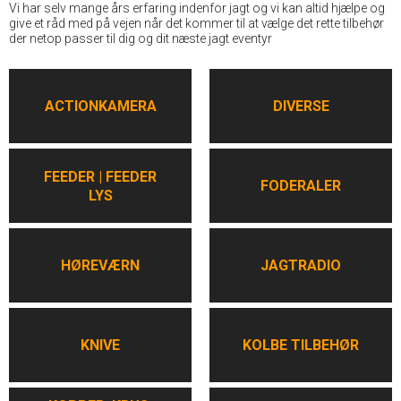
Vi har selv mange års erfaring indenfor jagt og vi kan altid hjælpe og
give et råd med på vejen når det kommer til at vælge det rette tilbehør
der netop passer til dig og dit næste jagt eventyr
ACTIONKAMERA
DIVERSE
FEEDER | FEEDER
FODERALER
LYS
HØREVÆRN
JAGTRADIO
KNIVE
KOLBE TILBEHØR