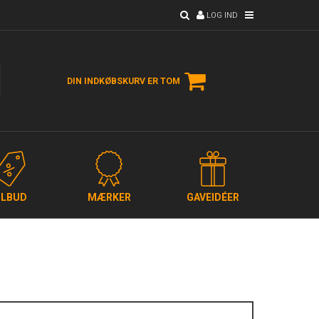
LOG IND
DIN INDKØBSKURV ER TOM
ILBUD
MÆRKER
GAVEIDÉER