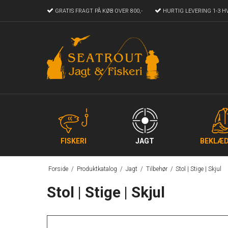
GRATIS FRAGT
PÅ KØB OVER 800,-
HURTIG LEVERING
1-3 H
FISKERI
JAGT
BEKLÆD
Forside
/
Produktkatalog
/
Jagt
/
Tilbehør
/
Stol | Stige | Skjul
Stol | Stige | Skjul