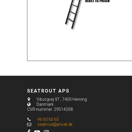
SEATROUT APS
Viborgvej 97
,
7400 Herning
Danmark
CVR-nummer
:
29514208
96 60 60 65
seatrout@privat.dk