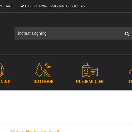
VERDAGE
HAR DU SPØRGSMÅL?
RING 96 60 60 65
NING
OUTDOOR
PLEJEMIDLER
T
Power Hunter liggeskjul