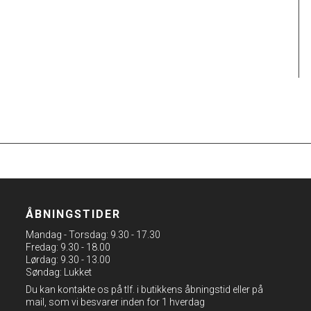
ÅBNINGSTIDER
Mandag - Torsdag: 9.30 - 17.30
Fredag: 9.30 - 18.00
Lørdag: 9.30 - 13.00
Søndag: Lukket
Du kan kontakte os på tlf. i butikkens åbningstid eller på
mail, som vi besvarer inden for 1 hverdag