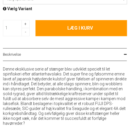
Vælg Variant
+
LÆG I KURV
-
Beskrivelse
Denne eksklusive serie af stænger blev udviklet specielt til let
spinfiskeri efter atlanterhavslaks. Det super fine og følsomme emne
lavet af japansk højtydende kulstof giver følelsen af spinneren direkte
ind i håndtaget. Det betyder, at alle slags spinnere, blin og wobblers
kan styres perfekt. Den parabolske handling, i kombination med en
solid rygrad, giver altid tilstrækkelige kraftreserver under spillet til
fuldt ud at absorbere selv de mest aggressive kampe i kampen mod
laksefisk. Blandt beslagene i topkvalitet er et robust FUJI DPS-
rullesæde, SIC-guider af høj kvalitet fra Seaguide og et elegant 4A delt
korkgrebshåndtag. Og selvfølgelig giver disse kraftstænger heller
ikke noget væk, når det kommer til succesfuldt at forfølge
havørreder.?