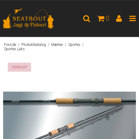
0
Forside
/
Produktkatalog
/
Mærker
/
Sportex
/
Sportex Laks
UDSOLGT