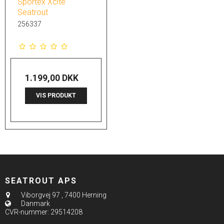
Sportex Xcite
Seatrout
256337
1.199,00 DKK
VIS PRODUKT
SEATROUT APS
Viborgvej 97
,
7400 Herning
Danmark
CVR-nummer
:
29514208