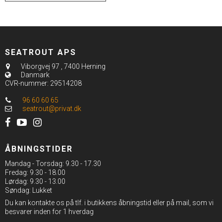
SEATROUT APS
Viborgvej 97
,
7400 Herning
Danmark
CVR-nummer
:
29514208
96 60 60 65
seatrout@privat.dk
ÅBNINGSTIDER
Mandag - Torsdag: 9.30 - 17.30
Fredag: 9.30 - 18.00
Lørdag: 9.30 - 13.00
Søndag: Lukket
Du kan kontakte os på tlf. i butikkens åbningstid eller på mail, som vi
besvarer inden for 1 hverdag