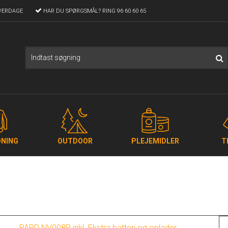
VERDAGE
HAR DU SPØRGSMÅL?
RING 96 60 60 65
NING
OUTDOOR
PLEJEMIDLER
T
PARD NV008P inkl. Ekstra batteri og oplader