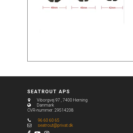
SEATROUT APS
Viborgvej 97
,
7400 Herning
Danmark
CVR-nummer
:
29514208
96 60 60 65
seatrout@privat.dk