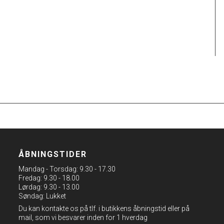
ÅBNINGSTIDER
Mandag - Torsdag: 9.30 - 17.30
Fredag: 9.30 - 18.00
Lørdag: 9.30 - 13.00
Søndag: Lukket
Du kan kontakte os på tlf. i butikkens åbningstid eller på
mail, som vi besvarer inden for 1 hverdag