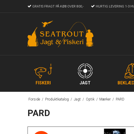
GRATIS FRAGT
PÅ KØB OVER 800,-
HURTIG LEVERING
1-3 H
FISKERI
JAGT
BEKLÆD
Forside
/
Produktkatalog
/
Jagt
/
Optik
/
Mærker
/
PARD
PARD