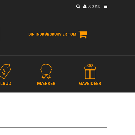
LOG IND
DIN INDKØBSKURV ER TOM
ILBUD
MÆRKER
GAVEIDÉER