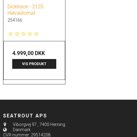
Dickinson - 212S
Halvautomat
254166
4.999,00 DKK
VIS PRODUKT
SEATROUT APS
Viborgvej 97
,
7400 Herning
Danmark
CVR-nummer
:
29514208