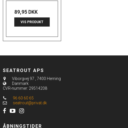
89,95 DKK
VIS PRODUKT
SEATROUT APS
Viborgvej 97
,
7400 Herning
Danmark
CVR-nummer
:
29514208
96 60 60 65
seatrout@privat.dk
ÅBNINGSTIDER