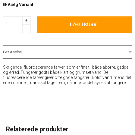
Vælg Variant
+
LÆG I KURV
-
Beskrivelse
Skrigende, fluoroscerende farver, som er fine til både aborre, gedde
og ørred. Fungerer godt i både klart og grumset vand. De
fluorescerende farver giver ofte gode fangster i koldt vand, mens det
er en spinner, man skal tage frem, når intet andet synes at fungere.
Relaterede produkter