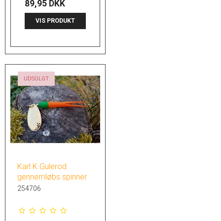
89,95 DKK
VIS PRODUKT
UDSOLGT
Karl K Gulerod
gennemløbs spinner
254706