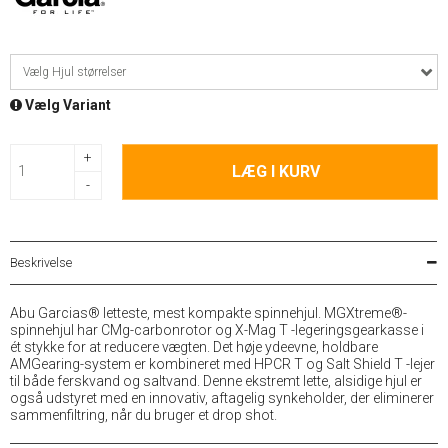
Vælg Hjul størrelser
Vælg Variant
+
LÆG I KURV
-
Beskrivelse
Abu Garcias® letteste, mest kompakte spinnehjul. MGXtreme®-
spinnehjul har CMg-carbonrotor og X-Mag T -legeringsgearkasse i
ét stykke for at reducere vægten. Det høje ydeevne, holdbare
AMGearing-system er kombineret med HPCR T og Salt Shield T -lejer
til både ferskvand og saltvand. Denne ekstremt lette, alsidige hjul er
også udstyret med en innovativ, aftagelig synkeholder, der eliminerer
sammenfiltring, når du bruger et drop shot.