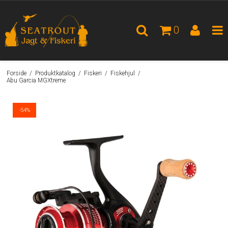
0
Forside
/
Produktkatalog
/
Fiskeri
/
Fiskehjul
/
Abu Garcia MGXtreme
-54%