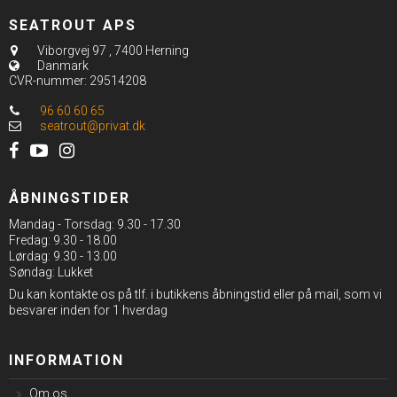
SEATROUT APS
Viborgvej 97
,
7400 Herning
Danmark
CVR-nummer
:
29514208
96 60 60 65
seatrout@privat.dk
ÅBNINGSTIDER
Mandag - Torsdag: 9.30 - 17.30
Fredag: 9.30 - 18.00
Lørdag: 9.30 - 13.00
Søndag: Lukket
Du kan kontakte os på tlf. i butikkens åbningstid eller på mail, som vi
besvarer inden for 1 hverdag
INFORMATION
Om os