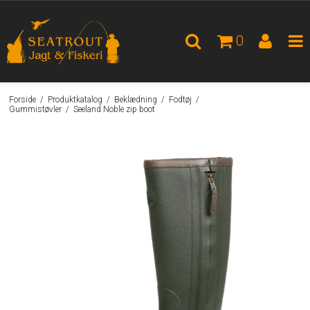
0
Forside
/
Produktkatalog
/
Beklædning
/
Fodtøj
/
Gummistøvler
/
Seeland Noble zip boot