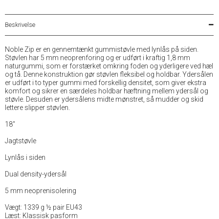
Beskrivelse
Noble Zip er en gennemtænkt gummistøvle med lynlås på siden.
Støvlen har 5 mm neoprenforing og er udført i kraftig 1,8 mm
naturgummi, som er forstærket omkring foden og yderligere ved hæl
og tå. Denne konstruktion gør støvlen fleksibel og holdbar. Ydersålen
er udført i to typer gummi med forskellig densitet, som giver ekstra
komfort og sikrer en særdeles holdbar hæftning mellem ydersål og
støvle. Desuden er ydersålens midte mønstret, så mudder og skid
lettere slipper støvlen.
18"
Jagtstøvle
Lynlås i siden
Dual density-ydersål
5 mm neoprenisolering
Vægt: 1339 g ½ pair EU43
Læst: Klassisk pasform