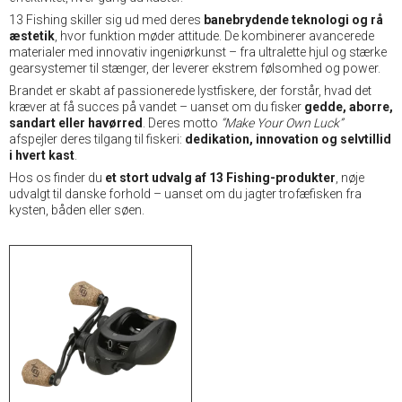
13 Fishing skiller sig ud med deres
banebrydende teknologi og rå
æstetik
, hvor funktion møder attitude. De kombinerer avancerede
materialer med innovativ ingeniørkunst – fra ultralette hjul og stærke
gearsystemer til stænger, der leverer ekstrem følsomhed og power.
Brandet er skabt af passionerede lystfiskere, der forstår, hvad det
kræver at få succes på vandet – uanset om du fisker
gedde, aborre,
sandart eller havørred
. Deres motto
“Make Your Own Luck”
afspejler deres tilgang til fiskeri:
dedikation, innovation og selvtillid
i hvert kast
.
Hos os finder du
et stort udvalg af 13 Fishing-produkter
, nøje
udvalgt til danske forhold – uanset om du jagter trofæfisken fra
kysten, båden eller søen.