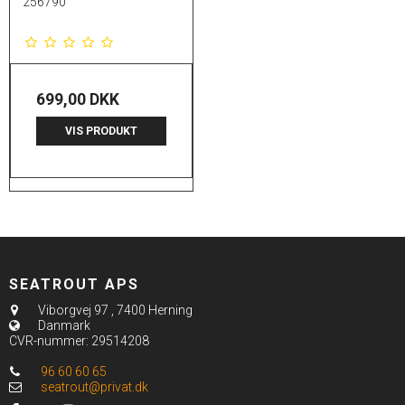
256790
699,00 DKK
VIS PRODUKT
SEATROUT APS
Viborgvej 97
,
7400 Herning
Danmark
CVR-nummer
:
29514208
96 60 60 65
seatrout@privat.dk