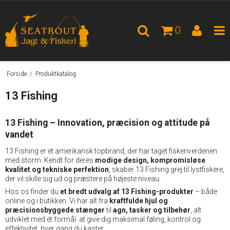
0
Forside
/
Produktkatalog
13 Fishing
13 Fishing – Innovation, præcision og attitude på
vandet
13 Fishing er et amerikansk topbrand, der har taget fiskeriverdenen
med storm. Kendt for deres
modige design, kompromisløse
kvalitet og tekniske perfektion
, skaber 13 Fishing grej til lystfiskere,
der vil skille sig ud og præstere på højeste niveau.
Hos os finder du
et bredt udvalg af 13 Fishing-produkter
– både
online og i butikken. Vi har alt fra
kraftfulde hjul og
præcisionsbyggede stænger
til
agn, tasker og tilbehør
, alt
udviklet med ét formål: at give dig maksimal føling, kontrol og
effektivitet, hver gang du kaster.